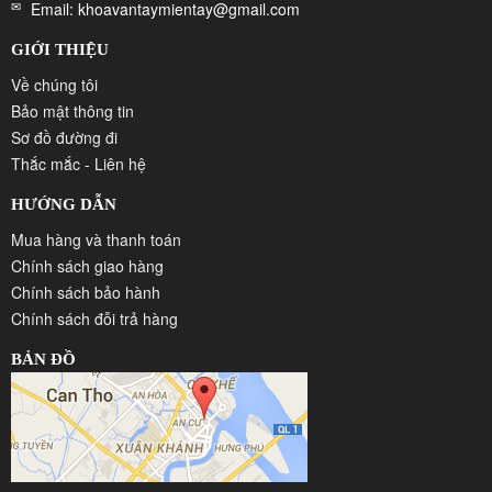
TỔNG HỢP SMART WAY
361/16 Khu Vực Bình Yên B, P.Long Hòa, Q.Bình Thủy, TP.Cần
Thơ
Điện thoại: 0939888994
Email: khoavantaymientay@gmail.com
GIỚI THIỆU
Về chúng tôi
Bảo mật thông tin
Sơ đồ đường đi
Thắc mắc - Liên hệ
HƯỚNG DẪN
Mua hàng và thanh toán
Chính sách giao hàng
Chính sách bảo hành
Chính sách đỗi trả hàng
BẢN ĐỒ