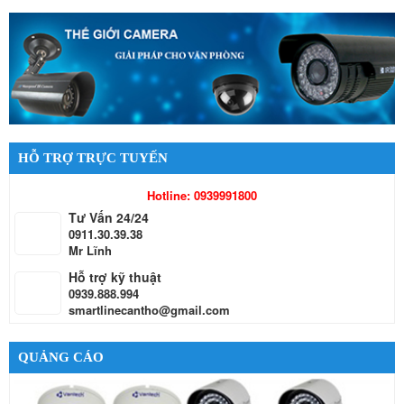
HỖ TRỢ TRỰC TUYẾN
Hotline: 0939991800
Tư Vấn 24/24
0911.30.39.38
Mr Lĩnh
Hỗ trợ kỹ thuật
0939.888.994
smartlinecantho@gmail.com