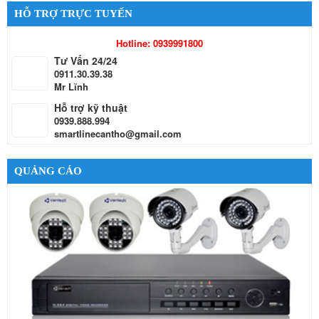
HỖ TRỢ TRỰC TUYẾN
Hotline: 0939991800
Tư Vấn 24/24
0911.30.39.38
Mr Lĩnh
Hỗ trợ kỹ thuật
0939.888.994
smartlinecantho@gmail.com
QUẢNG CÁO