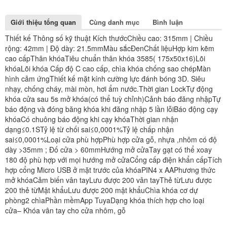
Giới thiệu tổng quan
Cùng danh mục
Bình luận
Thiết kế
Thông số kỹ thuật
Kích thướcChiều cao: 315mm | Chiều
rộng: 42mm | Độ dày: 21.5mmMàu sắcĐenChất liệuHợp kim kẽm
cao cấpThân khóaTiêu chuẩn thân khóa 3585( 175x50x16)Lõi
khóaLõi khóa Cấp độ C cao cấp, chìa khóa chống sao chépMàn
hình cảm ứngThiết kế mặt kính cường lực đánh bóng 3D. Siêu
nhạy, chống cháy, mài mòn, hơi ẩm nước.Thời gian LockTự động
khóa cửa sau 5s mở khóa(có thể tuỳ chỉnh)Cảnh báo đăng nhậpTự
báo động và đóng băng khóa khi đăng nhập 5 lần lỗiBáo động cạy
khóaCó chuông báo động khi cạy khóaThời gian nhận
dạng≤0.1STỷ lệ từ chối sai≤0,0001%Tỷ lệ chấp nhận
sai≤0,0001%Loại cửa phù hợpPhù hợp cửa gỗ, nhựa ,nhôm có độ
dày >35mm ; Đố cửa > 60mmHướng mở cửaTay gạt có thể xoay
180 độ phù hợp với mọi hướng mở cửaCổng cấp điện khẩn cấpTích
hợp cổng Micro USB ở mặt trước của khóaPIN4 x AA
Phương thức
mở khóa
Cảm biến vân tayLưu được 200 vân tayThẻ từLưu được
200 thẻ từMật khẩuLưu được 200 mật khẩuChìa khóa cơ dự
phòng2 chìaPhần mềmApp Tuya
Dạng khóa thích hợp cho loại
cửa
– Khóa vân tay cho cửa nhôm, gỗ