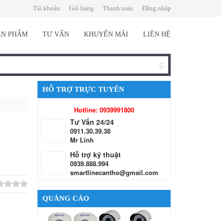
Tài khoản
Giỏ hàng
Thanh toán
Đăng nhập
ẢN PHẨM
TƯ VẤN
KHUYẾN MÃI
LIÊN HỆ
HỖ TRỢ TRỰC TUYẾN
Hotline: 0939991800
Tư Vấn 24/24
0911.30.39.38
Mr Lĩnh
Hỗ trợ kỹ thuật
0939.888.994
smartlinecantho@gmail.com
QUẢNG CÁO